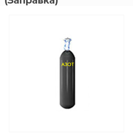
(Заправка)
015 Резаки
Обслуживани
009 ЗИП и крепеж
Пропановые 
018 Электроды
Углекислотн
012 Маски и очки
Venta
020 Сварочные посты
015 Рукава
011 Круги
Товары маркетплейсов