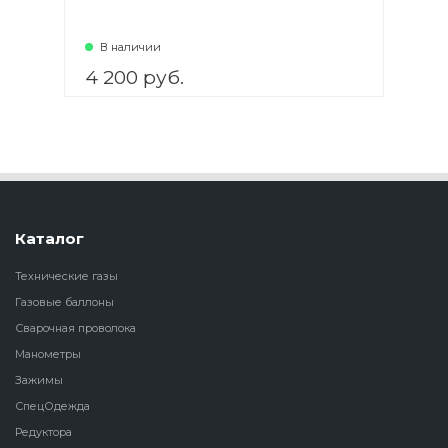
В наличии
4 200 руб.
В корзину
Каталог
Технические газы
Газовые баллоны
Сварочная проволока
Манометры
Зажимы
СпецОдежда
Редуктора