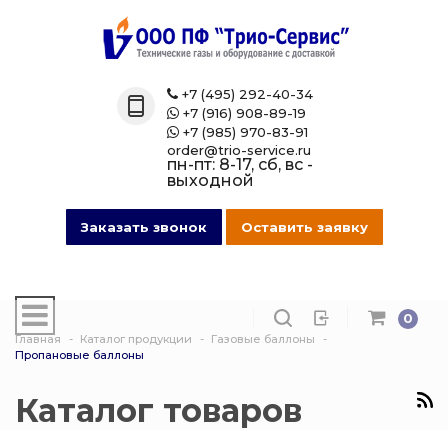
Назад
Назад
Назад
Назад
Каталог
Технические 
Газовые бал
Товары марк
+7 (495) 292-40-34

+7 (916) 908-89-19

Технические газы
Кислород
Азотные бал
Магазин на O
+7 (985) 970-83-91

order@trio-service.ru
пн-пт: 8-17, сб, вс -
Газовые баллоны
Пропан
Аргоновые б
выходной
016 Сварочная проволока
Азот
Ацетиленовы
Заказать звонок
Оставить заявку
013 Манометры
Аргон
Баллоны для
смеси
0
007 Зажимы
Ацетилен
Главная
Каталог продукции
Газовые баллоны
Гелиевые ба
Пропановые баллоны
017 СпецОдежда
Сварочная см
Защита балло
Каталог товаров
014 Редуктора
Углекислота
Кислородные