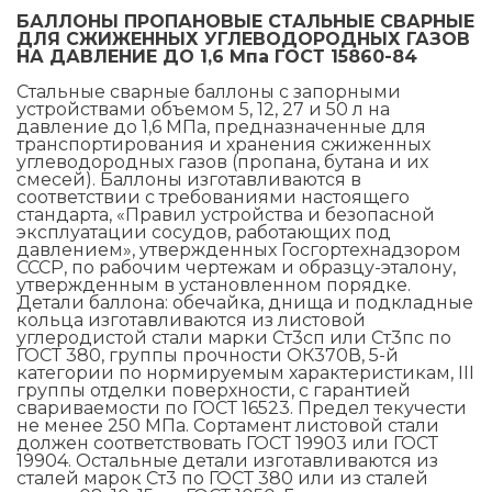
БАЛЛОНЫ ПРОПАНОВЫЕ СТАЛЬНЫЕ СВАРНЫЕ
015 Резаки
ДЛЯ СЖИЖЕННЫХ УГЛЕВОДОРОДНЫХ ГАЗОВ
Обслуживани
НА ДАВЛЕНИЕ ДО 1,6 Мпа ГОСТ 15860-84
009 ЗИП и крепеж
Стальные сварные баллоны с запорными
Пропановые 
устройствами объемом 5, 12, 27 и 50 л на
давление до 1,6 МПа, предназначенные для
018 Электроды
транспортирования и хранения сжиженных
Углекислотн
углеводородных газов (пропана, бутана и их
смесей). Баллоны изготавливаются в
012 Маски и очки
соответствии с требованиями настоящего
стандарта, «Правил устройства и безопасной
Venta
эксплуатации сосудов, работающих под
020 Сварочные посты
давлением», утвержденных Госгортехнадзором
СССР, по рабочим чертежам и образцу-эталону,
утвержденным в установленном порядке.
Детали баллона: обечайка, днища и подкладные
015 Рукава
кольца изготавливаются из листовой
углеродистой стали марки Ст3сп или Ст3пс по
ГОСТ 380, группы прочности ОК370В, 5-й
011 Круги
категории по нормируемым характеристикам, III
группы отделки поверхности, с гарантией
свариваемости по ГОСТ 16523. Предел текучести
Товары маркетплейсов
не менее 250 МПа. Сортамент листовой стали
должен соответствовать ГОСТ 19903 или ГОСТ
19904. Остальные детали изготавливаются из
сталей марок Ст3 по ГОСТ 380 или из сталей