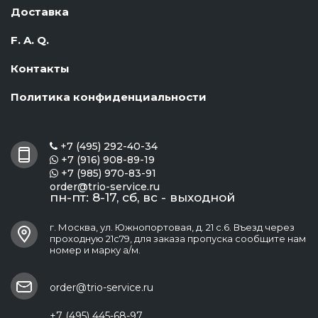
Доставка
F. A. Q.
Контакты
Политика конфиденциальности
+7 (495) 292-40-34

+7 (916) 908-89-19

+7 (985) 970-83-91

order@trio-service.ru
пн-пт: 8-17, сб, вс - выходной
г. Москва, ул. Южнопортовая, д. 21 с.6. Въезд через
проходную 21с79, для заказа пропуска сообщите нам
номер и марку а/м.
order@trio-service.ru
+7 (495) 445-68-97