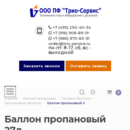
Назад
Назад
Назад
Назад
Каталог
Технические 
Газовые бал
Товары марк
+7 (495) 292-40-34

+7 (916) 908-89-19

Технические газы
Кислород
Азотные бал
Магазин на O
+7 (985) 970-83-91

order@trio-service.ru
пн-пт: 8-17, сб, вс -
Газовые баллоны
Пропан
Аргоновые б
выходной
016 Сварочная проволока
Азот
Ацетиленовы
Заказать звонок
Оставить заявку
013 Манометры
Аргон
Баллоны для
смеси
0
007 Зажимы
Ацетилен
Главная
Каталог продукции
Газовые баллоны
Гелиевые ба
Пропановые баллоны
Баллон пропановый л
017 СпецОдежда
Сварочная см
Защита балло
Баллон пропановый
014 Редуктора
Углекислота
Кислородные