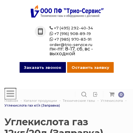
Назад
Назад
Назад
Назад
Каталог
Технические 
Газовые бал
Товары марк
+7 (495) 292-40-34

+7 (916) 908-89-19

Технические газы
Кислород
Азотные бал
Магазин на O
+7 (985) 970-83-91

order@trio-service.ru
пн-пт: 8-17, сб, вс -
Газовые баллоны
Пропан
Аргоновые б
выходной
016 Сварочная проволока
Азот
Ацетиленовы
Заказать звонок
Оставить заявку
013 Манометры
Аргон
Баллоны для
смеси
0
007 Зажимы
Ацетилен
Главная
Каталог продукции
Технические газы
Углекислота
Гелиевые ба
Углекислота газ кг/л (Заправка)
017 СпецОдежда
Сварочная см
Защита балло
Углекислота газ
014 Редуктора
Углекислота
Кислородные