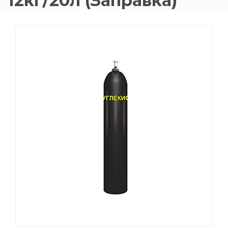
12кг/20л (Заправка)
015 Резаки
Обслуживани
009 ЗИП и крепеж
Пропановые 
018 Электроды
Углекислотн
012 Маски и очки
Venta
020 Сварочные посты
015 Рукава
011 Круги
Товары маркетплейсов