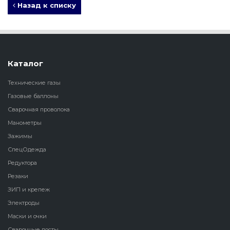
Назад к списку
Каталог
Технические газы
Газовые баллоны
Сварочная проволока
Манометры
Зажимы
СпецОдежда
Редуктора
Резаки
ЗИП и крепеж
Электроды
Маски и очки
Сварочные посты