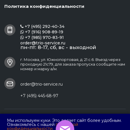
Политика конфиденциальности
+7 (495) 292-40-34

+7 (916) 908-89-19

+7 (985) 970-83-91

order@trio-service.ru
пн-пт: 8-17, сб, вс - выходной
г. Москва, ул. Южнопортовая, д. 21 с.6. Въезд через
проходную 21с79, для заказа пропуска сообщите нам
номер и марку а/м.
order@trio-service.ru
+7 (495) 445-68-97
ООО ПФ "Трио Сервис"
Мы используем куки. Это делает сайт более удобным.
Ознакомьтесь с нашей
политикой
конфиденциальности.