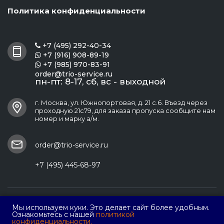
Политика конфиденциальности
+7 (495) 292-40-34

+7 (916) 908-89-19

+7 (985) 970-83-91

order@trio-service.ru
пн-пт: 8-17, сб, вс - выходной
г. Москва, ул. Южнопортовая, д. 21 с.6. Въезд через
проходную 21с79, для заказа пропуска сообщите нам
номер и марку а/м.
order@trio-service.ru
+7 (495) 445-68-97
ООО ПФ "Трио Сервис"
Мы используем куки. Это делает сайт более удобным.
Ознакомьтесь с нашей
политикой
конфиденциальности.