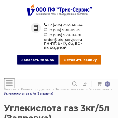
Назад
Назад
Назад
Назад
Каталог
Технические 
Газовые бал
Товары марк
+7 (495) 292-40-34

+7 (916) 908-89-19

Технические газы
Кислород
Азотные бал
Магазин на O
+7 (985) 970-83-91

order@trio-service.ru
пн-пт: 8-17, сб, вс -
Газовые баллоны
Пропан
Аргоновые б
выходной
016 Сварочная проволока
Азот
Ацетиленовы
Заказать звонок
Оставить заявку
013 Манометры
Аргон
Баллоны для
смеси
0
007 Зажимы
Ацетилен
Главная
Каталог продукции
Технические газы
Углекислота
Гелиевые ба
Углекислота газ кг/л (Заправка)
017 СпецОдежда
Сварочная см
Защита балло
Углекислота газ 3кг/5л
014 Редуктора
Углекислота
Кислородные