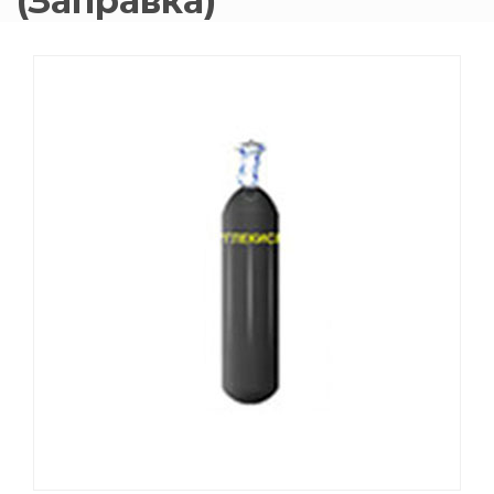
(Заправка)
015 Резаки
Обслуживани
009 ЗИП и крепеж
Пропановые 
018 Электроды
Углекислотн
012 Маски и очки
Venta
020 Сварочные посты
015 Рукава
011 Круги
Товары маркетплейсов