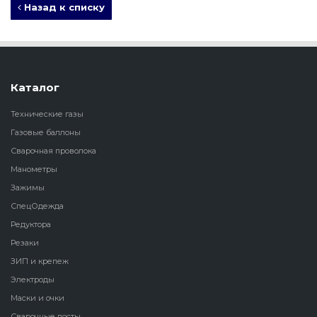
Назад к списку
Каталог
Технические газы
Газовые баллоны
Сварочная проволока
Манометры
Зажимы
СпецОдежда
Редуктора
Резаки
ЗИП и крепеж
Электроды
Маски и очки
Сварочные посты