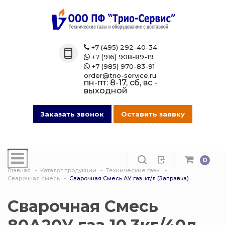
Назад
Назад
Назад
Назад
Каталог
Технические 
Газовые бал
Товары марк
+7 (495) 292-40-34

+7 (916) 908-89-19

Технические газы
Кислород
Азотные бал
Магазин на O
+7 (985) 970-83-91

order@trio-service.ru
пн-пт: 8-17, сб, вс -
Газовые баллоны
Пропан
Аргоновые б
выходной
016 Сварочная проволока
Азот
Ацетиленовы
Заказать звонок
Оставить заявку
013 Манометры
Аргон
Баллоны для
смеси
0
007 Зажимы
Ацетилен
Главная
Каталог продукции
Технические газы
Гелиевые ба
Сварочная смесь
Сварочная Смесь АУ газ .кг/л (Заправка)
017 СпецОдежда
Сварочная см
Защита балло
Сварочная Смесь
014 Редуктора
Углекислота
Кислородные