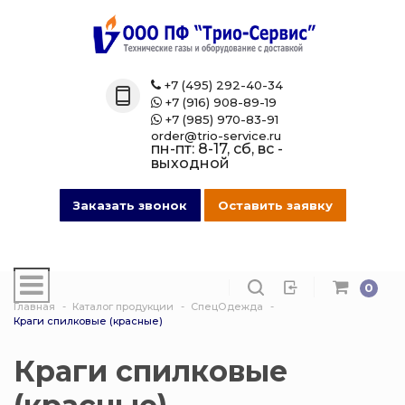
Назад
Назад
Назад
Назад
Каталог
Технические 
Газовые бал
Товары марк
+7 (495) 292-40-34

+7 (916) 908-89-19

Технические газы
Кислород
Азотные бал
Магазин на O
+7 (985) 970-83-91

order@trio-service.ru
пн-пт: 8-17, сб, вс -
Газовые баллоны
Пропан
Аргоновые б
выходной
016 Сварочная проволока
Азот
Ацетиленовы
Заказать звонок
Оставить заявку
013 Манометры
Аргон
Баллоны для
смеси
0
007 Зажимы
Ацетилен
Главная
Каталог продукции
СпецОдежда
Гелиевые ба
Краги спилковые (красные)
017 СпецОдежда
Сварочная см
Защита балло
Краги спилковые
014 Редуктора
Углекислота
Кислородные