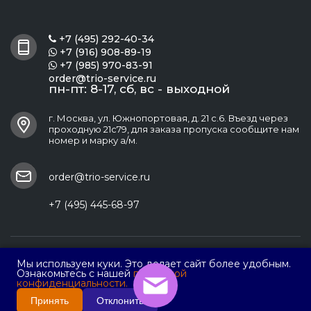
+7 (495) 292-40-34

+7 (916) 908-89-19

+7 (985) 970-83-91

order@trio-service.ru
пн-пт: 8-17, сб, вс - выходной
г. Москва, ул. Южнопортовая, д. 21 с.6. Въезд через
проходную 21с79, для заказа пропуска сообщите нам
номер и марку а/м.
order@trio-service.ru
+7 (495) 445-68-97
ООО ПФ "Трио Сервис"
Мы используем куки. Это делает сайт более удобным.
Ознакомьтесь с нашей
политикой
конфиденциальности.
Принять
Отклонить