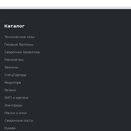
Каталог
Технические газы
Газовые баллоны
Сварочная проволока
Манометры
Зажимы
СпецОдежда
Редуктора
Резаки
ЗИП и крепеж
Электроды
Маски и очки
Сварочные посты
Рукава