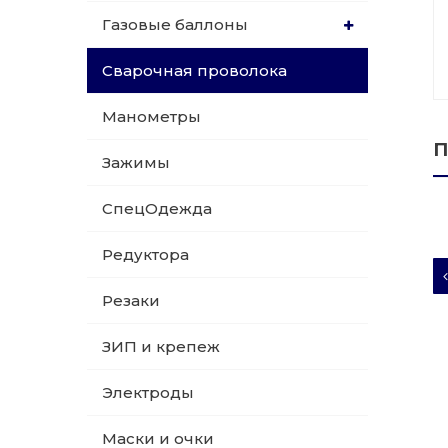
Газовые баллоны
015 Резаки
Обслуживани
Сварочная проволока
009 ЗИП и крепеж
Пропановые 
Манометры
018 Электроды
Углекислотн
П
Зажимы
012 Маски и очки
Venta
СпецОдежда
020 Сварочные посты
Редуктора
015 Рукава
Резаки
011 Круги
ЗИП и крепеж
Товары маркетплейсов
Электроды
Маски и очки