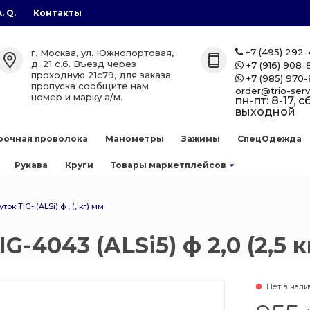
A. Q.
Контакты
газы
лоны
етплейсов
+7 (495) 292
г. Москва, ул. Южнопортовая,

д. 21 с.6. Въезд через
+7 (916) 908-

проходную 21с79, для заказа
+7 (985) 970-

лоны
zon
пропуска сообщите нам
order@trio-serv
номер и марку а/м.
пн-пт: 8-17, сб
выходной
аллоны
рочная проволока
Манометры
Зажимы
СпецОдежда
е баллоны
Рукава
Круги
Товары маркетплейсов
 сварочной
ток TIG- (ALSi) ф , (, кг) мм
G-4043 (ALSi5) ф 2,0 (2,5 
ллоны
есь
нов
Нет в нал
 баллоны