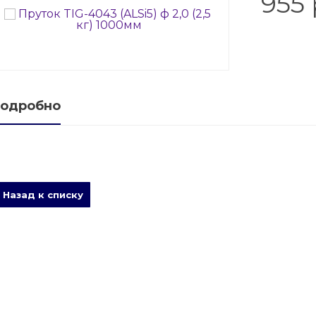
955 
е баллонов
баллоны
ые баллоны
одробно
Назад к списку