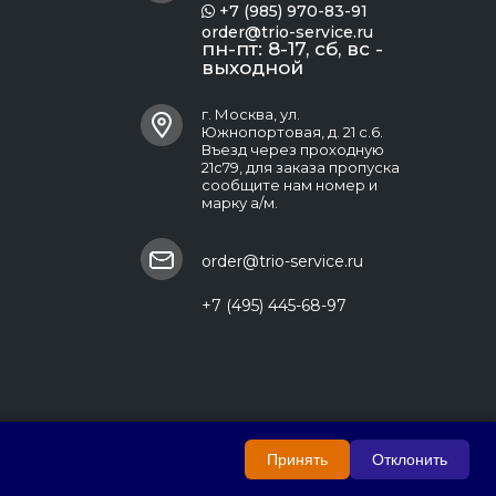
+7 (985) 970-83-91

order@trio-service.ru
пн-пт: 8-17, сб, вс -
выходной
г. Москва, ул.
Южнопортовая, д. 21 с.6.
Въезд через проходную
21с79, для заказа пропуска
сообщите нам номер и
марку а/м.
order@trio-service.ru
+7 (495) 445-68-97
Принять
Отклонить