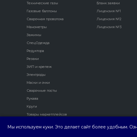
Технические газы
Бланк заявки
Газовые баллоны
Лицензия №1
Сварочная проволока
Лицензия №2
Манометры
Лицензия №3
Зажимы
СпецОдежда
Редуктора
Резаки
ЗИП и крепеж
Электроды
Маски и очки
Сварочные посты
Рукава
Круги
Товары маркетплейсов
Мы используем куки. Это делает сайт более удобным. Оз
ООО ПФ "Трио Сервис"