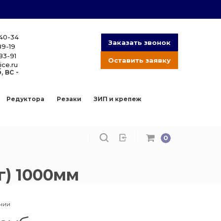
-40-34
Заказать звонок
89-19
83-91
Оставить заявку
ice.ru
, вс -
Редуктора
Резаки
ЗИП и крепеж
0
кг) 1000мм
ичии