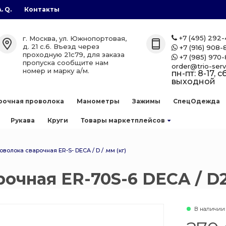
A. Q.
Контакты
газы
лоны
етплейсов
+7 (495) 292
г. Москва, ул. Южнопортовая,

д. 21 с.6. Въезд через
+7 (916) 908-

проходную 21с79, для заказа
+7 (985) 970-

лоны
zon
пропуска сообщите нам
order@trio-serv
номер и марку а/м.
пн-пт: 8-17, сб
выходной
аллоны
рочная проволока
Манометры
Зажимы
СпецОдежда
е баллоны
Рукава
Круги
Товары маркетплейсов
 сварочной
оволока сварочная ER-S- DECA / D / .мм (кг)
очная ER-70S-6 DECA / D20
ллоны
есь
нов
В наличии
 баллоны