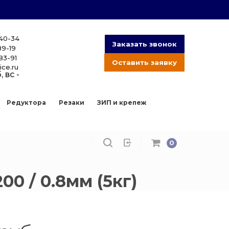
-40-34
Заказать звонок
89-19
83-91
Оставить заявку
ice.ru
, вс -
Редуктора
Резаки
ЗИП и крепеж
0
0 / 0.8мм (5кг)