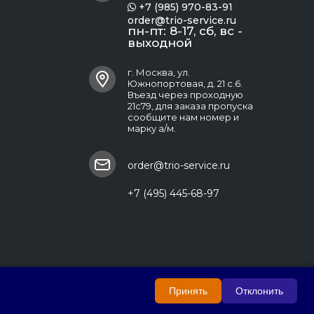
+7 (985) 970-83-91

order@trio-service.ru
пн-пт: 8-17, сб, вс -
выходной
г. Москва, ул.
Южнопортовая, д. 21 с.6.
Въезд через проходную
21с79, для заказа пропуска
сообщите нам номер и
марку а/м.
order@trio-service.ru
+7 (495) 445-68-97
Принять
Отклонить