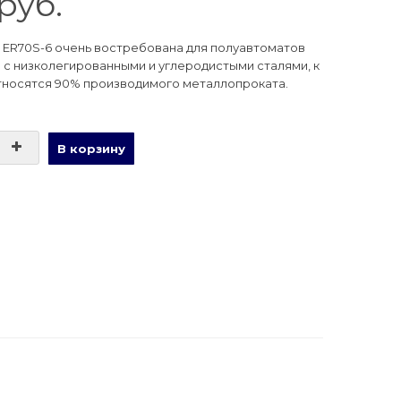
руб.
ER70S-6 очень востребована для полуавтоматов
 с низколегированными и углеродистыми сталями, к
тносятся 90% производимого металлопроката.
В корзину