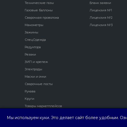
Технические газы
Бланк заявки
Газовые баллоны
Лицензия №1
Сварочная проволока
Лицензия №2
Манометры
Лицензия №3
Зажимы
СпецОдежда
Редуктора
Резаки
ЗИП и крепеж
Электроды
Маски и очки
Сварочные посты
Рукава
Круги
Товары маркетплейсов
Мы используем куки. Это делает сайт более удобным. Оз
ООО ПФ "Трио Сервис"