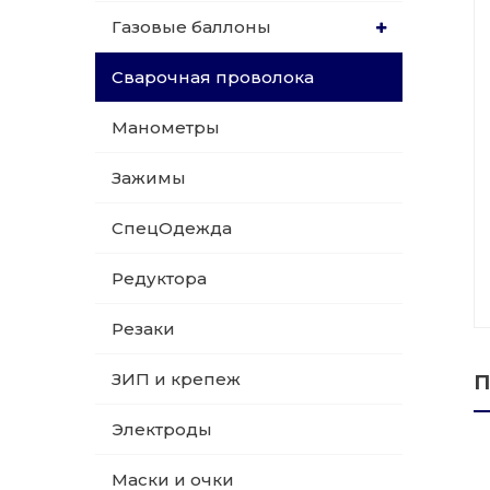
Газовые баллоны
015 Резаки
Обслуживани
Сварочная проволока
009 ЗИП и крепеж
Пропановые 
Манометры
018 Электроды
Углекислотн
Зажимы
012 Маски и очки
Venta
СпецОдежда
020 Сварочные посты
Редуктора
015 Рукава
Резаки
011 Круги
ЗИП и крепеж
П
Товары маркетплейсов
Электроды
Маски и очки