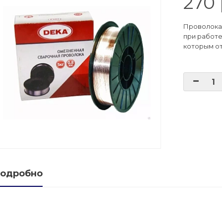
270 
е баллонов
Проволока 
при работе
которым о
баллоны
ые баллоны
одробно