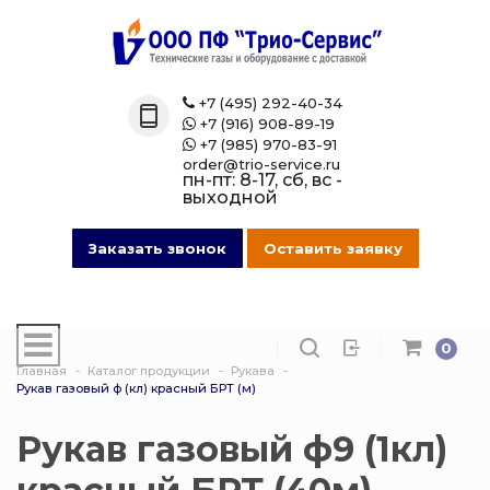
Назад
Назад
Назад
Назад
Каталог
Технические 
Газовые бал
Товары марк
+7 (495) 292-40-34

+7 (916) 908-89-19

Технические газы
Кислород
Азотные бал
Магазин на O
+7 (985) 970-83-91

order@trio-service.ru
пн-пт: 8-17, сб, вс -
Газовые баллоны
Пропан
Аргоновые б
выходной
016 Сварочная проволока
Азот
Ацетиленовы
Заказать звонок
Оставить заявку
013 Манометры
Аргон
Баллоны для
смеси
0
007 Зажимы
Ацетилен
Главная
Каталог продукции
Рукава
Гелиевые ба
Рукав газовый ф (кл) красный БРТ (м)
017 СпецОдежда
Сварочная см
Защита балло
Рукав газовый ф9 (1кл)
014 Редуктора
Углекислота
Кислородные