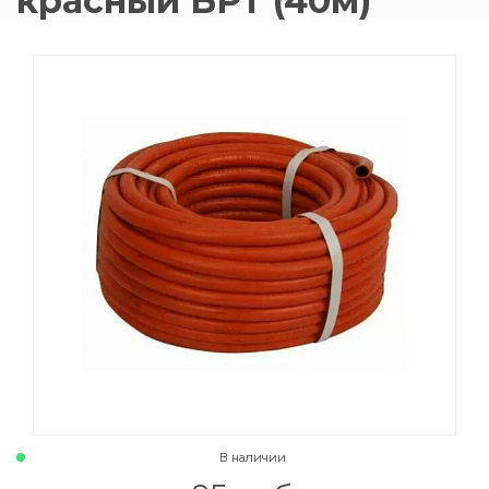
красный БРТ (40м)
015 Резаки
Обслуживани
009 ЗИП и крепеж
Пропановые 
018 Электроды
Углекислотн
012 Маски и очки
Venta
020 Сварочные посты
015 Рукава
011 Круги
Товары маркетплейсов
В наличии