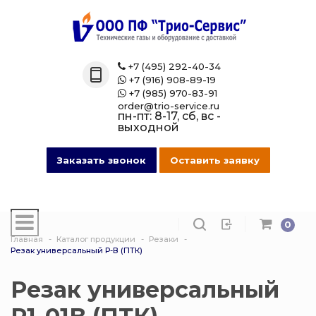
Назад
Назад
Назад
Назад
Каталог
Технические 
Газовые бал
Товары марк
+7 (495) 292-40-34

+7 (916) 908-89-19

Технические газы
Кислород
Азотные бал
Магазин на O
+7 (985) 970-83-91

order@trio-service.ru
пн-пт: 8-17, сб, вс -
Газовые баллоны
Пропан
Аргоновые б
выходной
016 Сварочная проволока
Азот
Ацетиленовы
Заказать звонок
Оставить заявку
013 Манометры
Аргон
Баллоны для
смеси
0
007 Зажимы
Ацетилен
Главная
Каталог продукции
Резаки
Гелиевые ба
Резак универсальный Р-В (ПТК)
017 СпецОдежда
Сварочная см
Защита балло
Резак универсальный
014 Редуктора
Углекислота
Кислородные