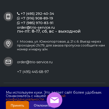
+7 (495) 292-40-34

+7 (916) 908-89-19

+7 (985) 970-83-91

order@trio-service.ru
пн-пт: 8-17, сб, вс - выходной
г. Москва, ул. Южнопортовая, д. 21 с.6. Въезд через
проходную 21с79, для заказа пропуска сообщите нам
номер и марку а/м.
order@trio-service.ru
+7 (495) 445-68-97
ООО ПФ "Трио Сервис"
Мы используем куки. Это делает сайт более удобным.
Ознакомьтесь с нашей
политикой
конфиденциальности.
Принять
Отклонить