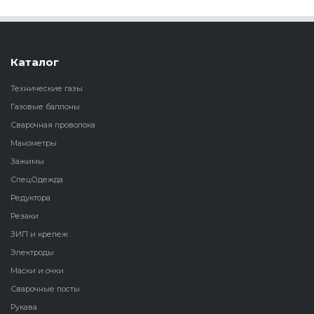
Каталог
Технические газы
Газовые баллоны
Сварочная проволока
Манометры
Зажимы
СпецОдежда
Редуктора
Резаки
ЗИП и крепеж
Электроды
Маски и очки
Сварочные посты
Рукава