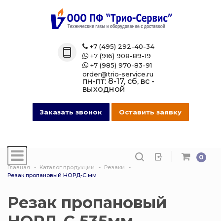
Назад
Назад
Назад
Назад
Каталог
Технические 
Газовые бал
Товары марк
+7 (495) 292-40-34

+7 (916) 908-89-19

Технические газы
Кислород
Азотные бал
Магазин на O
+7 (985) 970-83-91

order@trio-service.ru
пн-пт: 8-17, сб, вс -
Газовые баллоны
Пропан
Аргоновые б
выходной
016 Сварочная проволока
Азот
Ацетиленовы
Заказать звонок
Оставить заявку
013 Манометры
Аргон
Баллоны для
смеси
0
007 Зажимы
Ацетилен
Главная
Каталог продукции
Резаки
Гелиевые ба
Резак пропановый НОРД-С мм
017 СпецОдежда
Сварочная см
Защита балло
Резак пропановый
014 Редуктора
Углекислота
Кислородные