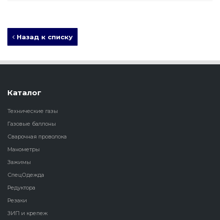
Назад к списку
Каталог
Технические газы
Газовые баллоны
Сварочная проволока
Манометры
Зажимы
СпецОдежда
Редуктора
Резаки
ЗИП и крепеж