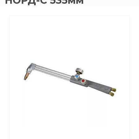
НОРД-С 535мм
015 Резаки
Обслуживани
009 ЗИП и крепеж
Пропановые 
018 Электроды
Углекислотн
012 Маски и очки
Venta
020 Сварочные посты
015 Рукава
011 Круги
Товары маркетплейсов