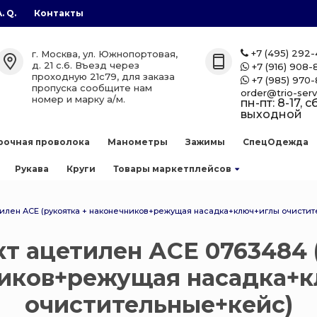
A. Q.
Контакты
газы
лоны
етплейсов
+7 (495) 292
г. Москва, ул. Южнопортовая,

д. 21 с.6. Въезд через
+7 (916) 908-

проходную 21с79, для заказа
+7 (985) 970-

лоны
zon
пропуска сообщите нам
order@trio-serv
номер и марку а/м.
пн-пт: 8-17, сб
выходной
аллоны
рочная проволока
Манометры
Зажимы
СпецОдежда
е баллоны
Рукава
Круги
Товары маркетплейсов
 сварочной
етилен АСЕ (рукоятка + наконечников+режущая насадка+ключ+иглы очисти
кт ацетилен АСЕ 0763484 
ллоны
есь
иков+режущая насадка+
нов
очистительные+кейс)
 баллоны