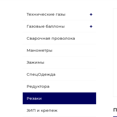
015 Резаки
Обслуживани
Технические газы
009 ЗИП и крепеж
Пропановые 
Газовые баллоны
018 Электроды
Сварочная проволока
Углекислотн
012 Маски и очки
Манометры
Venta
020 Сварочные посты
Зажимы
015 Рукава
СпецОдежда
011 Круги
Редуктора
Товары маркетплейсов
Резаки
П
ЗИП и крепеж