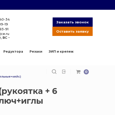
-40-34
Заказать звонок
89-19
83-91
Оставить заявку
ice.ru
, вс -
Редуктора
Резаки
ЗИП и крепеж
0
тельные+кейс)
(рукоятка + 6
ключ+иглы