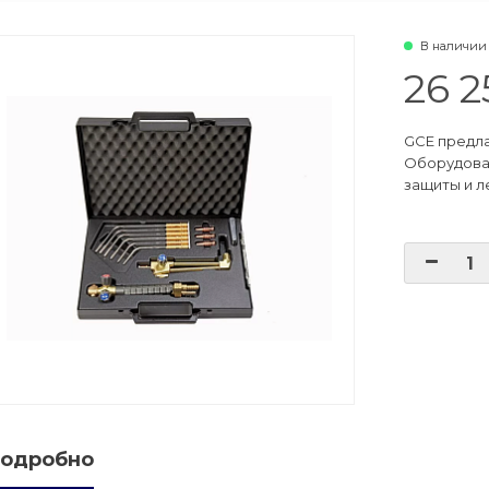
В наличии
е баллонов
26 2
баллоны
GCE предла
ые баллоны
Оборудова
защиты и л
одробно