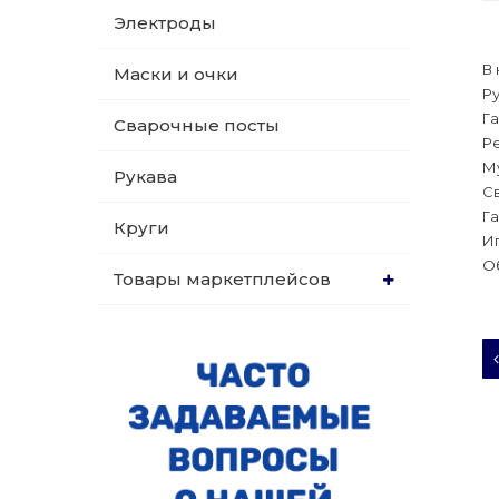
Электроды
В 
Маски и очки
Ру
Га
Сварочные посты
Ре
Му
Рукава
Св
Га
Круги
Иг
Об
Товары маркетплейсов