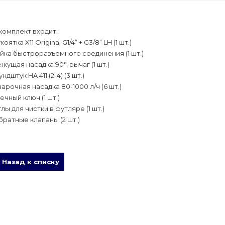
комплект входит:
коятка X11 Original G1/4“ + G3/8“ LH (1 шт.)
йка быстроразъемного соединения (1 шт.)
жущая насадка 90°, рычаг (1 шт.)
ндштук HA 411 (2-4) (3 шт.)
арочная насадка 80-1000 л/ч (6 шт.)
ечный ключ (1 шт.)
лы для чистки в футляре (1 шт.)
ратные клапаны (2 шт.)
Назад к списку