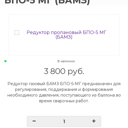
БПО-5 МГ (БАМЗ)
015 Резаки
Обслуживани
009 ЗИП и крепеж
Пропановые 
018 Электроды
Углекислотн
012 Маски и очки
Venta
В наличии
020 Сварочные посты
3 800 руб.
015 Рукава
Редуктор газовый БАМЗ БПО-5-МГ предназначен для
регулирования, поддержания и формирования
011 Круги
необходимого давления, поступающего из баллона во
время сварочных работ.
Товары маркетплейсов