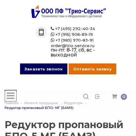
Назад
Назад
Назад
Назад
Каталог
Технические 
Газовые бал
Товары марк
+7 (495) 292-40-34

+7 (916) 908-89-19

Технические газы
Кислород
Азотные бал
Магазин на O
+7 (985) 970-83-91

order@trio-service.ru
пн-пт: 8-17, сб, вс -
Газовые баллоны
Пропан
Аргоновые б
выходной
016 Сварочная проволока
Азот
Ацетиленовы
Заказать звонок
Оставить заявку
013 Манометры
Аргон
Баллоны для
смеси
0
007 Зажимы
Ацетилен
Главная
Каталог продукции
Редуктора
Гелиевые ба
Редуктор пропановый БПО- МГ (БАМЗ)
017 СпецОдежда
Сварочная см
Защита балло
Редуктор пропановый
014 Редуктора
Углекислота
Кислородные