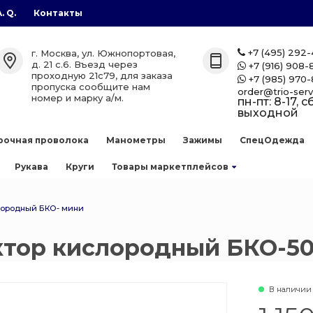
A. Q.
Контакты
газы
лоны
етплейсов
+7 (495) 292
г. Москва, ул. Южнопортовая,

д. 21 с.6. Въезд через
+7 (916) 908-

проходную 21с79, для заказа
+7 (985) 970-

лоны
zon
пропуска сообщите нам
order@trio-serv
номер и марку а/м.
пн-пт: 8-17, сб
выходной
аллоны
рочная проволока
Манометры
Зажимы
СпецОдежда
е баллоны
Рукава
Круги
Товары маркетплейсов
 сварочной
лородный БКО- мини
ллоны
тор кислородный БКО-5
есь
нов
В наличии
 баллоны