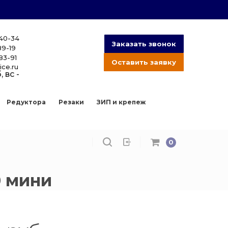
-40-34
Заказать звонок
89-19
83-91
Оставить заявку
ice.ru
, вс -
Редуктора
Резаки
ЗИП и крепеж
0
0 мини