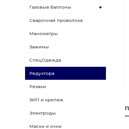
Газовые баллоны
015 Резаки
Обслуживани
Сварочная проволока
009 ЗИП и крепеж
Пропановые 
Манометры
018 Электроды
Углекислотн
Зажимы
012 Маски и очки
Venta
СпецОдежда
020 Сварочные посты
Редуктора
015 Рукава
Резаки
011 Круги
ЗИП и крепеж
П
Товары маркетплейсов
Электроды
Маски и очки