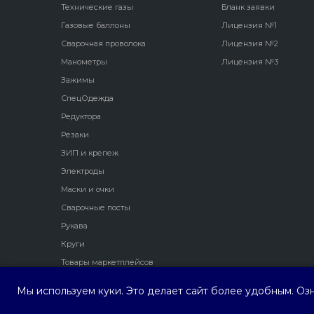
Технические газы
Бланк заявки
Газовые баллоны
Лицензия №1
Сварочная проволока
Лицензия №2
Манометры
Лицензия №3
Зажимы
СпецОдежда
Редуктора
Резаки
ЗИП и крепеж
Электроды
Маски и очки
Сварочные посты
Рукава
Круги
Товары маркетплейсов
Мы используем куки. Это делает сайт более удобным. Оз
ООО ПФ "Трио Сервис"