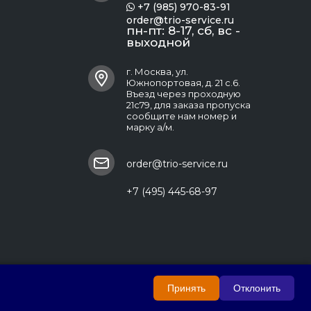
+7 (985) 970-83-91

order@trio-service.ru
пн-пт: 8-17, сб, вс -
выходной
г. Москва, ул.
Южнопортовая, д. 21 с.6.
Въезд через проходную
21с79, для заказа пропуска
сообщите нам номер и
марку а/м.
order@trio-service.ru
+7 (495) 445-68-97
Принять
Отклонить