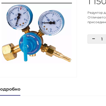
1 15
е баллонов
Редуктор д
Отличается
присоедине
баллоны
ые баллоны
одробно