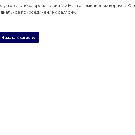
едуктор для кислорода серии МИНИ в алюминиевом корпусе. От
адиальное присоединение к баллону.
Назад к списку