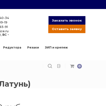
-40-34
Заказать звонок
89-19
83-91
Оставить заявку
ice.ru
, вс -
Редуктора
Резаки
ЗИП и крепеж
0
Латунь)