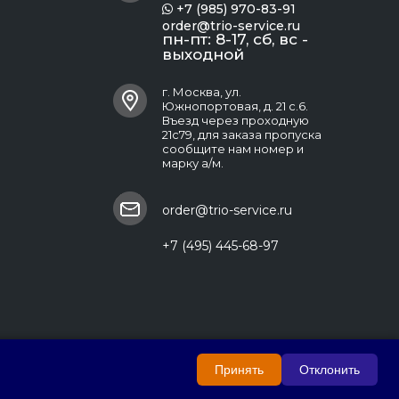
+7 (985) 970-83-91

order@trio-service.ru
пн-пт: 8-17, сб, вс -
выходной
г. Москва, ул.
Южнопортовая, д. 21 с.6.
Въезд через проходную
21с79, для заказа пропуска
сообщите нам номер и
марку а/м.
order@trio-service.ru
+7 (495) 445-68-97
Принять
Отклонить