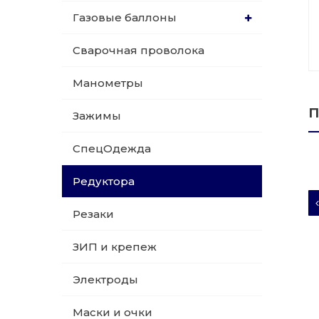
Газовые баллоны
015 Резаки
Обслуживани
Сварочная проволока
009 ЗИП и крепеж
Пропановые 
Манометры
018 Электроды
Углекислотн
П
Зажимы
012 Маски и очки
Venta
СпецОдежда
020 Сварочные посты
Редуктора
015 Рукава
Резаки
011 Круги
ЗИП и крепеж
Товары маркетплейсов
Электроды
Маски и очки