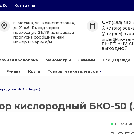
A. Q.
Контакты
газы
лоны
етплейсов
+7 (495) 292
г. Москва, ул. Южнопортовая,

д. 21 с.6. Въезд через
+7 (916) 908-

проходную 21с79, для заказа
+7 (985) 970-

лоны
zon
пропуска сообщите нам
order@trio-serv
номер и марку а/м.
пн-пт: 8-17, сб
выходной
аллоны
рочная проволока
Манометры
Зажимы
СпецОдежда
е баллоны
Рукава
Круги
Товары маркетплейсов
 сварочной
ородный БКО- (Латунь)
ор кислородный БКО-50 (
ллоны
есь
нов
В наличии
 баллоны