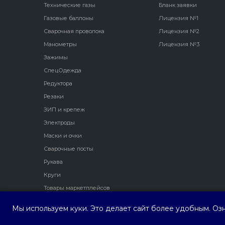
Технические газы
Бланк заявки
Газовые баллоны
Лицензия №1
Сварочная проволока
Лицензия №2
Манометры
Лицензия №3
Зажимы
СпецОдежда
Редуктора
Резаки
ЗИП и крепеж
Электроды
Маски и очки
Сварочные посты
Рукава
Круги
Товары маркетплейсов
Мы используем куки. Это делает сайт более удобным. Оз
ООО ПФ "Трио Сервис"