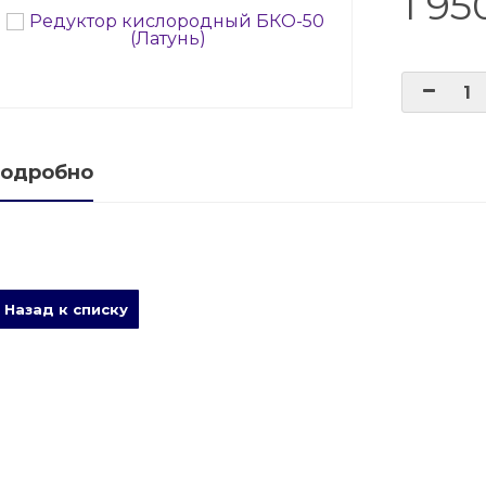
1 95
е баллонов
баллоны
ые баллоны
одробно
Назад к списку