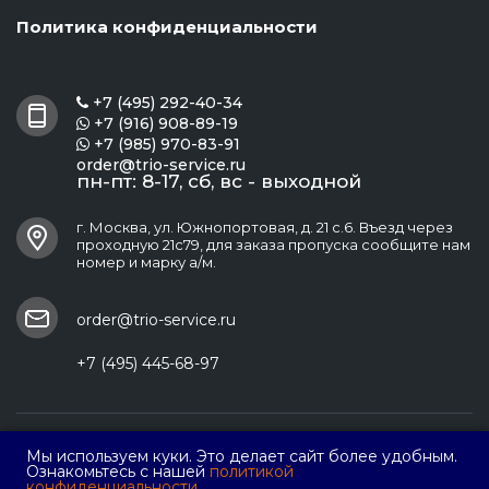
Политика конфиденциальности
+7 (495) 292-40-34

+7 (916) 908-89-19

+7 (985) 970-83-91

order@trio-service.ru
пн-пт: 8-17, сб, вс - выходной
г. Москва, ул. Южнопортовая, д. 21 с.6. Въезд через
проходную 21с79, для заказа пропуска сообщите нам
номер и марку а/м.
order@trio-service.ru
+7 (495) 445-68-97
ООО ПФ "Трио Сервис"
Мы используем куки. Это делает сайт более удобным.
Ознакомьтесь с нашей
политикой
конфиденциальности.