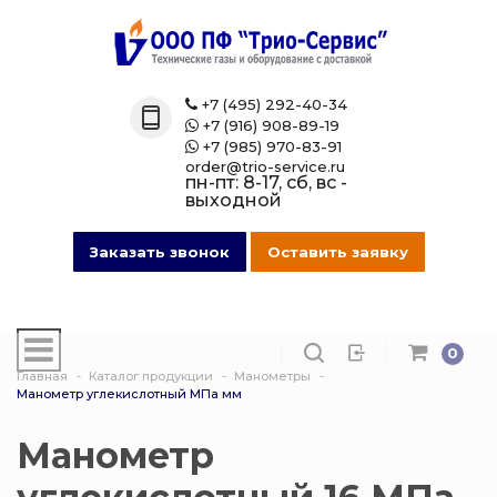
Назад
Назад
Назад
Назад
Каталог
Технические 
Газовые бал
Товары марк
+7 (495) 292-40-34

+7 (916) 908-89-19

Технические газы
Кислород
Азотные бал
Магазин на O
+7 (985) 970-83-91

order@trio-service.ru
пн-пт: 8-17, сб, вс -
Газовые баллоны
Пропан
Аргоновые б
выходной
016 Сварочная проволока
Азот
Ацетиленовы
Заказать звонок
Оставить заявку
013 Манометры
Аргон
Баллоны для
смеси
0
007 Зажимы
Ацетилен
Главная
Каталог продукции
Манометры
Гелиевые ба
Манометр углекислотный МПа мм
017 СпецОдежда
Сварочная см
Защита балло
Манометр
014 Редуктора
Углекислота
Кислородные