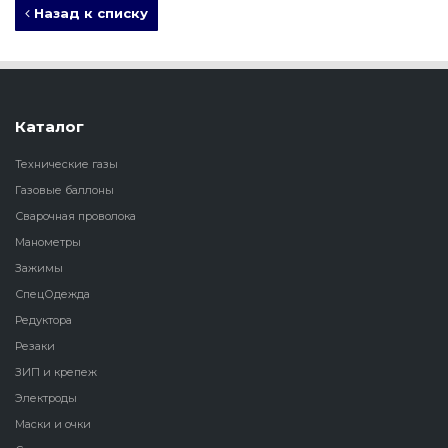
Назад к списку
Каталог
Технические газы
Газовые баллоны
Сварочная проволока
Манометры
Зажимы
СпецОдежда
Редуктора
Резаки
ЗИП и крепеж
Электроды
Маски и очки