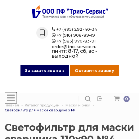
Назад
Назад
Назад
Назад
Каталог
Технические 
Газовые бал
Товары марк
+7 (495) 292-40-34

+7 (916) 908-89-19

Технические газы
Кислород
Азотные бал
Магазин на O
+7 (985) 970-83-91

order@trio-service.ru
пн-пт: 8-17, сб, вс -
Газовые баллоны
Пропан
Аргоновые б
выходной
016 Сварочная проволока
Азот
Ацетиленовы
Заказать звонок
Оставить заявку
013 Манометры
Аргон
Баллоны для
смеси
0
007 Зажимы
Ацетилен
Главная
Каталог продукции
Маски и очки
Гелиевые ба
Светофильтр для маски сварщика х №
017 СпецОдежда
Сварочная см
Защита балло
Светофильтр для маски
014 Редуктора
Углекислота
Кислородные