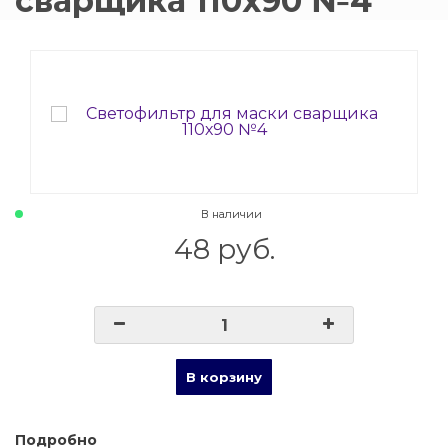
сварщика 110х90 №4
015 Резаки
Обслуживани
009 ЗИП и крепеж
Пропановые 
018 Электроды
Углекислотн
012 Маски и очки
Venta
В наличии
020 Сварочные посты
48 руб.
015 Рукава
011 Круги
Товары маркетплейсов
В корзину
Подробно