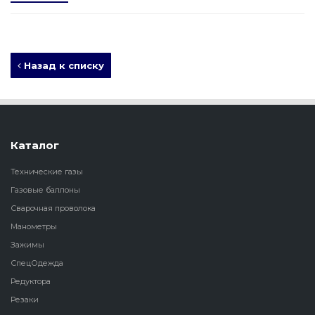
Назад к списку
Каталог
Технические газы
Газовые баллоны
Сварочная проволока
Манометры
Зажимы
СпецОдежда
Редуктора
Резаки