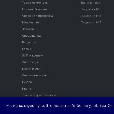
Технические газы
Бланк заявки
Газовые баллоны
Лицензия №1
Сварочная проволока
Лицензия №2
Манометры
Лицензия №3
Зажимы
СпецОдежда
Редуктора
Резаки
ЗИП и крепеж
Электроды
Маски и очки
Сварочные посты
Рукава
Круги
Товары маркетплейсов
Мы используем куки. Это делает сайт более удобным. Оз
ООО ПФ "Трио Сервис"