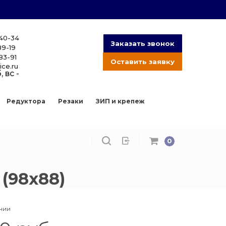
-40-34
Заказать звонок
89-19
83-91
Оставить заявку
ice.ru
, вс -
Редуктора
Резаки
ЗИП и крепеж
0
(98х88)
ичии