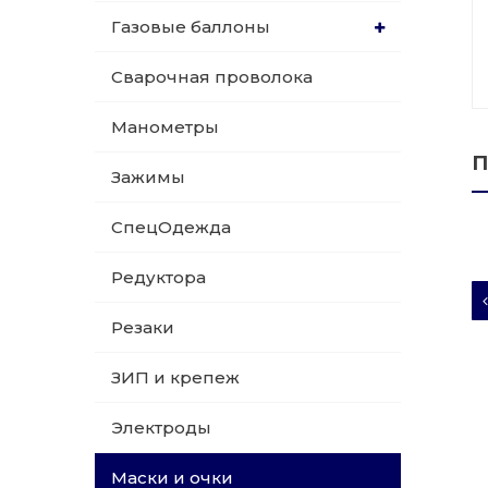
Газовые баллоны
015 Резаки
Обслуживани
Сварочная проволока
009 ЗИП и крепеж
Пропановые 
Манометры
018 Электроды
Углекислотн
П
Зажимы
012 Маски и очки
Venta
СпецОдежда
020 Сварочные посты
Редуктора
015 Рукава
Резаки
011 Круги
ЗИП и крепеж
Товары маркетплейсов
Электроды
Маски и очки