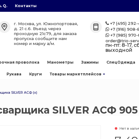
A. Q.
Контакты
газы
лоны
етплейсов
+7 (495) 292
г. Москва, ул. Южнопортовая,

д. 21 с.6. Въезд через
+7 (916) 908-

проходную 21с79, для заказа
+7 (985) 970-

лоны
zon
пропуска сообщите нам
order@trio-serv
номер и марку а/м.
пн-пт: 8-17, сб
выходной
аллоны
рочная проволока
Манометры
Зажимы
СпецОдежда
е баллоны
Рукава
Круги
Товары маркетплейсов
 сварочной
щика SILVER ACФ (х)
сварщика SILVER ACФ 905 
ллоны
есь
нов
Нет в нал
 баллоны