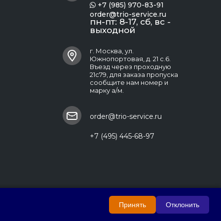
+7 (985) 970-83-91

order@trio-service.ru
пн-пт: 8-17, сб, вс -
выходной
г. Москва, ул.
Южнопортовая, д. 21 с.6.
Въезд через проходную
21с79, для заказа пропуска
сообщите нам номер и
марку а/м.
order@trio-service.ru
+7 (495) 445-68-97
Принять
Отклонить