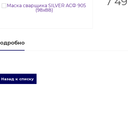
7 49
е баллонов
баллоны
ые баллоны
одробно
Назад к списку