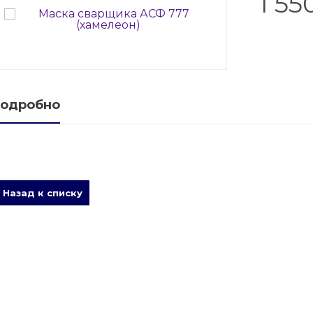
1 55
е баллонов
баллоны
ые баллоны
одробно
Назад к списку