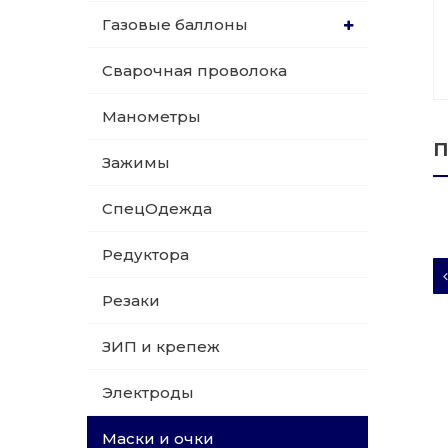
Газовые баллоны
015 Резаки
Обслуживани
Сварочная проволока
009 ЗИП и крепеж
Пропановые 
Манометры
018 Электроды
Углекислотн
П
Зажимы
012 Маски и очки
Venta
СпецОдежда
020 Сварочные посты
Редуктора
015 Рукава
Резаки
011 Круги
ЗИП и крепеж
Товары маркетплейсов
Электроды
Маски и очки