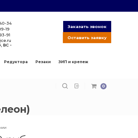
-40-34
Заказать звонок
89-19
83-91
Оставить заявку
ice.ru
, вс -
Редуктора
Резаки
ЗИП и крепеж
0
леон)
ичии