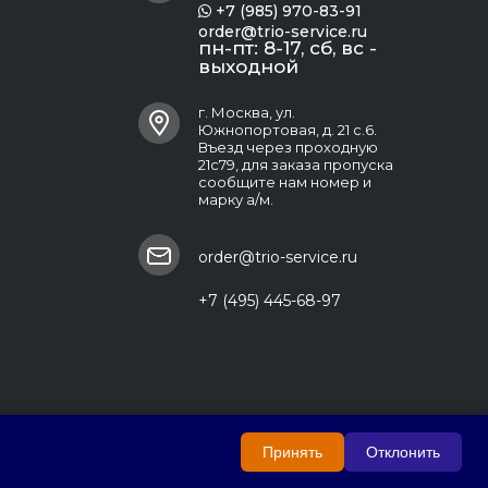
+7 (985) 970-83-91

order@trio-service.ru
пн-пт: 8-17, сб, вс -
выходной
г. Москва, ул.
Южнопортовая, д. 21 с.6.
Въезд через проходную
21с79, для заказа пропуска
сообщите нам номер и
марку а/м.
order@trio-service.ru
+7 (495) 445-68-97
Принять
Отклонить