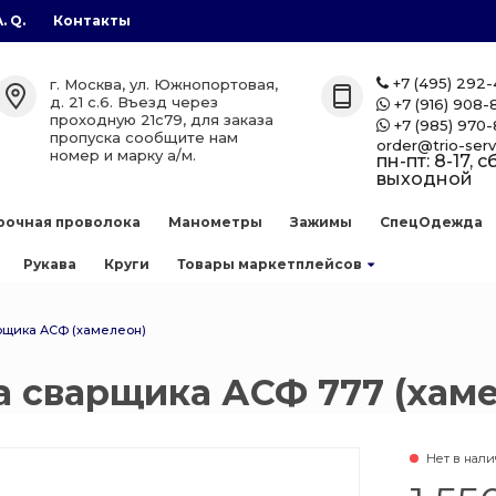
A. Q.
Контакты
газы
лоны
етплейсов
+7 (495) 292
г. Москва, ул. Южнопортовая,

д. 21 с.6. Въезд через
+7 (916) 908-

проходную 21с79, для заказа
+7 (985) 970-

лоны
zon
пропуска сообщите нам
order@trio-serv
номер и марку а/м.
пн-пт: 8-17, сб
выходной
аллоны
рочная проволока
Манометры
Зажимы
СпецОдежда
е баллоны
Рукава
Круги
Товары маркетплейсов
 сварочной
рщика АСФ (хамелеон)
ллоны
а сварщика АСФ 777 (хаме
есь
нов
Нет в нал
 баллоны