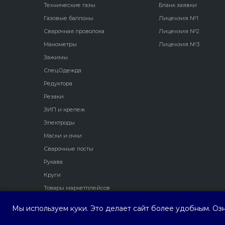
Технические газы
Бланк заявки
Газовые баллоны
Лицензия №1
Сварочная проволока
Лицензия №2
Манометры
Лицензия №3
Зажимы
СпецОдежда
Редуктора
Резаки
ЗИП и крепеж
Электроды
Маски и очки
Сварочные посты
Рукава
Круги
Товары маркетплейсов
Мы используем куки. Это делает сайт более удобным. Оз
ООО ПФ "Трио Сервис"