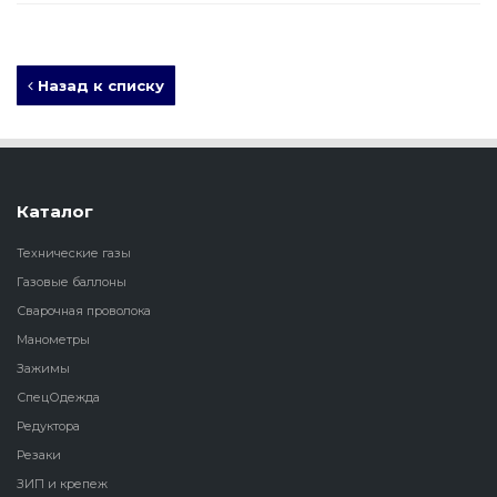
Назад к списку
Каталог
Технические газы
Газовые баллоны
Сварочная проволока
Манометры
Зажимы
СпецОдежда
Редуктора
Резаки
ЗИП и крепеж