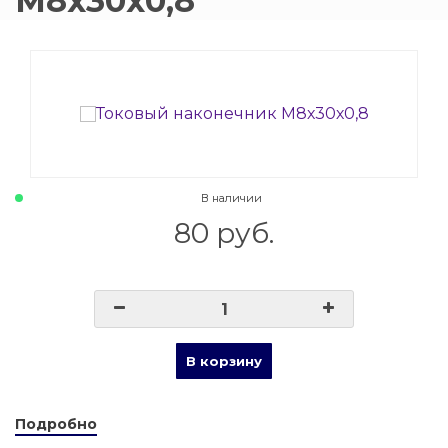
М8х30х0,8
015 Резаки
Обслуживани
009 ЗИП и крепеж
Пропановые 
018 Электроды
Углекислотн
012 Маски и очки
Venta
В наличии
80 руб.
020 Сварочные посты
015 Рукава
011 Круги
В корзину
Товары маркетплейсов
Подробно