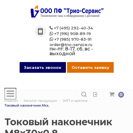
Назад
Назад
Назад
Назад
Каталог
Технические 
Газовые бал
Товары марк
+7 (495) 292-40-34

+7 (916) 908-89-19

Технические газы
Кислород
Азотные бал
Магазин на O
+7 (985) 970-83-91

order@trio-service.ru
пн-пт: 8-17, сб, вс -
Газовые баллоны
Пропан
Аргоновые б
выходной
016 Сварочная проволока
Азот
Ацетиленовы
Заказать звонок
Оставить заявку
013 Манометры
Аргон
Баллоны для
смеси
0
007 Зажимы
Ацетилен
Главная
Каталог продукции
ЗИП и крепеж
Гелиевые ба
Токовый наконечник Мхх,
017 СпецОдежда
Сварочная см
Защита балло
Токовый наконечник
014 Редуктора
Углекислота
Кислородные