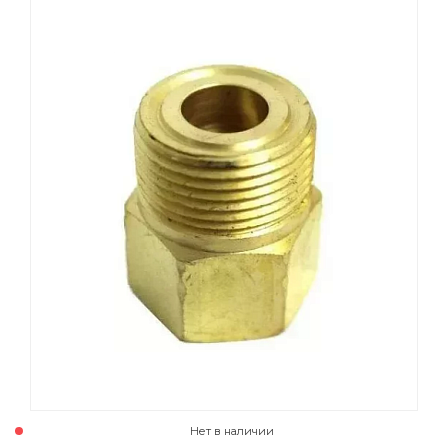
015 Резаки
Обслуживани
009 ЗИП и крепеж
Пропановые 
018 Электроды
Углекислотн
012 Маски и очки
Venta
020 Сварочные посты
015 Рукава
011 Круги
Товары маркетплейсов
Нет в наличии