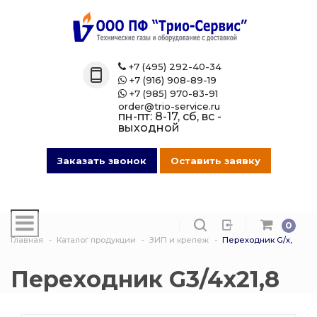
Назад
Назад
Назад
Назад
Каталог
Технические 
Газовые бал
Товары марк
+7 (495) 292-40-34

+7 (916) 908-89-19

Технические газы
Кислород
Азотные бал
Магазин на O
+7 (985) 970-83-91

order@trio-service.ru
пн-пт: 8-17, сб, вс -
Газовые баллоны
Пропан
Аргоновые б
выходной
016 Сварочная проволока
Азот
Ацетиленовы
Заказать звонок
Оставить заявку
013 Манометры
Аргон
Баллоны для
смеси
0
007 Зажимы
Ацетилен
Главная
Каталог продукции
ЗИП и крепеж
Переходник G/х,
Гелиевые ба
017 СпецОдежда
Сварочная см
Переходник G3/4х21,8
Защита балло
014 Редуктора
Углекислота
Кислородные