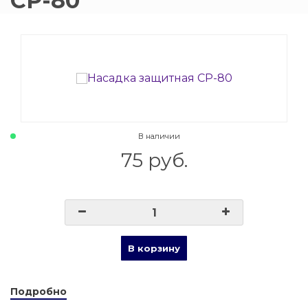
СР-80
015 Резаки
Обслуживани
009 ЗИП и крепеж
Пропановые 
018 Электроды
Углекислотн
012 Маски и очки
Venta
В наличии
75 руб.
020 Сварочные посты
015 Рукава
011 Круги
В корзину
Товары маркетплейсов
Подробно