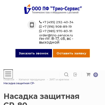
Назад
Назад
Назад
Назад
Каталог
Технические 
Газовые бал
Товары марк
+7 (495) 292-40-34

+7 (916) 908-89-19

Технические газы
Кислород
Азотные бал
Магазин на O
+7 (985) 970-83-91

order@trio-service.ru
пн-пт: 8-17, сб, вс -
Газовые баллоны
Пропан
Аргоновые б
выходной
016 Сварочная проволока
Азот
Ацетиленовы
Заказать звонок
Оставить заявку
013 Манометры
Аргон
Баллоны для
смеси
0
007 Зажимы
Ацетилен
Главная
Каталог продукции
ЗИП и крепеж
Гелиевые ба
Насадка защитная СР-
017 СпецОдежда
Сварочная см
Защита балло
Насадка защитная
014 Редуктора
Углекислота
Кислородные