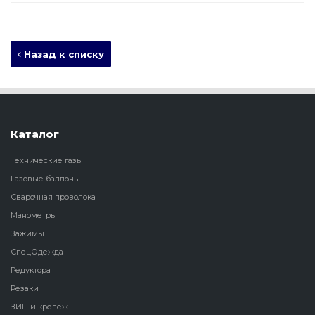
Назад к списку
Каталог
Технические газы
Газовые баллоны
Сварочная проволока
Манометры
Зажимы
СпецОдежда
Редуктора
Резаки
ЗИП и крепеж