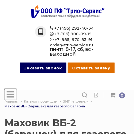
Назад
Назад
Назад
Назад
Каталог
Технические 
Газовые бал
Товары марк
+7 (495) 292-40-34

+7 (916) 908-89-19

Технические газы
Кислород
Азотные бал
Магазин на O
+7 (985) 970-83-91

order@trio-service.ru
пн-пт: 8-17, сб, вс -
Газовые баллоны
Пропан
Аргоновые б
выходной
016 Сварочная проволока
Азот
Ацетиленовы
Заказать звонок
Оставить заявку
013 Манометры
Аргон
Баллоны для
смеси
0
007 Зажимы
Ацетилен
Главная
Каталог продукции
ЗИП и крепеж
Гелиевые ба
Маховик ВБ- (барашек) для газового баллона
017 СпецОдежда
Сварочная см
Защита балло
Маховик ВБ-2
014 Редуктора
Углекислота
Кислородные