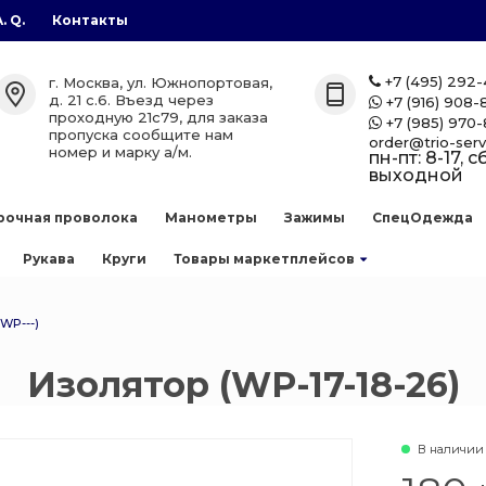
A. Q.
Контакты
газы
лоны
етплейсов
+7 (495) 292
г. Москва, ул. Южнопортовая,

д. 21 с.6. Въезд через
+7 (916) 908-

проходную 21с79, для заказа
+7 (985) 970-

лоны
zon
пропуска сообщите нам
order@trio-serv
номер и марку а/м.
пн-пт: 8-17, сб
выходной
аллоны
рочная проволока
Манометры
Зажимы
СпецОдежда
е баллоны
Рукава
Круги
Товары маркетплейсов
 сварочной
WP---)
ллоны
Изолятор (WP-17-18-26)
есь
нов
В наличии
 баллоны