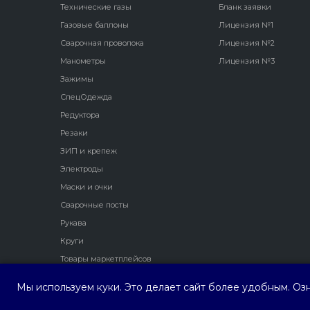
Технические газы
Бланк заявки
Газовые баллоны
Лицензия №1
Сварочная проволока
Лицензия №2
Манометры
Лицензия №3
Зажимы
СпецОдежда
Редуктора
Резаки
ЗИП и крепеж
Электроды
Маски и очки
Сварочные посты
Рукава
Круги
Товары маркетплейсов
Мы используем куки. Это делает сайт более удобным. Оз
ООО ПФ "Трио Сервис"