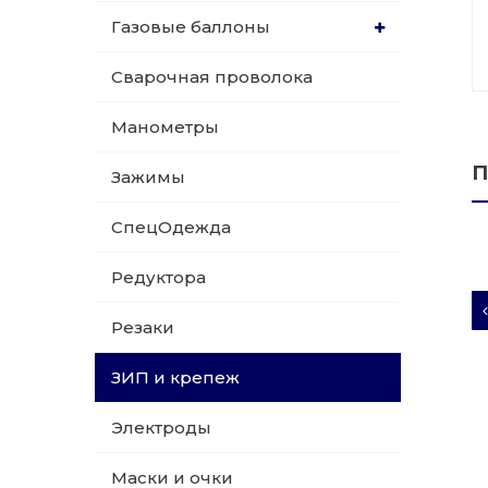
Газовые баллоны
015 Резаки
Обслуживани
Сварочная проволока
009 ЗИП и крепеж
Пропановые 
Манометры
018 Электроды
Углекислотн
П
Зажимы
012 Маски и очки
Venta
СпецОдежда
020 Сварочные посты
Редуктора
015 Рукава
Резаки
011 Круги
ЗИП и крепеж
Товары маркетплейсов
Электроды
Маски и очки