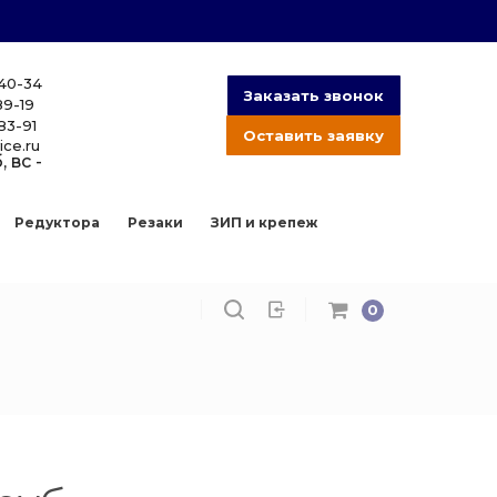
-40-34
Заказать звонок
89-19
83-91
Оставить заявку
ice.ru
, вс -
Редуктора
Резаки
ЗИП и крепеж
0