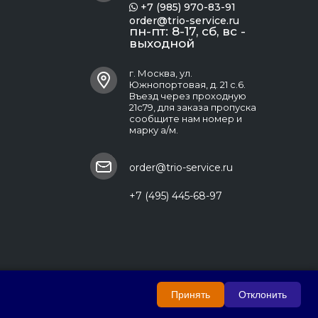
+7 (985) 970-83-91

order@trio-service.ru
пн-пт: 8-17, сб, вс -
выходной
г. Москва, ул.
Южнопортовая, д. 21 с.6.
Въезд через проходную
21с79, для заказа пропуска
сообщите нам номер и
марку а/м.
order@trio-service.ru
+7 (495) 445-68-97
Принять
Отклонить