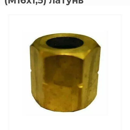
(М16х1,5) латунь
015 Резаки
Обслуживани
009 ЗИП и крепеж
Пропановые 
018 Электроды
Углекислотн
012 Маски и очки
Venta
020 Сварочные посты
015 Рукава
011 Круги
Товары маркетплейсов