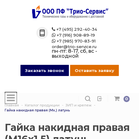
Назад
Назад
Назад
Назад
Каталог
Технические 
Газовые бал
Товары марк
+7 (495) 292-40-34

+7 (916) 908-89-19

Технические газы
Кислород
Азотные бал
Магазин на O
+7 (985) 970-83-91

order@trio-service.ru
пн-пт: 8-17, сб, вс -
Газовые баллоны
Пропан
Аргоновые б
выходной
016 Сварочная проволока
Азот
Ацетиленовы
Заказать звонок
Оставить заявку
013 Манометры
Аргон
Баллоны для
смеси
0
007 Зажимы
Ацетилен
Главная
Каталог продукции
ЗИП и крепеж
Гелиевые ба
Гайка накидная правая (Мх,) латунь
017 СпецОдежда
Сварочная см
Защита балло
Гайка накидная правая
014 Редуктора
Углекислота
Кислородные