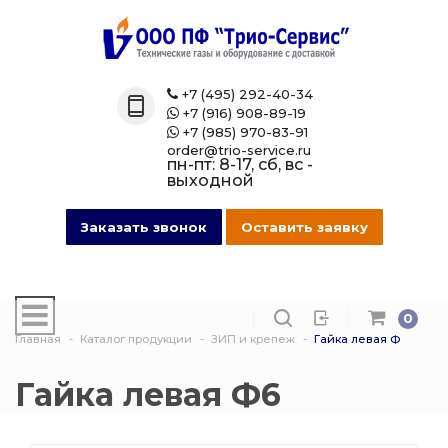
Назад
Назад
Назад
Назад
Каталог
Технические 
Газовые бал
Товары марк
+7 (495) 292-40-34

+7 (916) 908-89-19

Технические газы
Кислород
Азотные бал
Магазин на O
+7 (985) 970-83-91

order@trio-service.ru
пн-пт: 8-17, сб, вс -
Газовые баллоны
Пропан
Аргоновые б
выходной
016 Сварочная проволока
Азот
Ацетиленовы
Заказать звонок
Оставить заявку
013 Манометры
Аргон
Баллоны для
смеси
0
007 Зажимы
Ацетилен
Главная
Каталог продукции
ЗИП и крепеж
Гайка левая Ф
Гелиевые ба
017 СпецОдежда
Сварочная см
Гайка левая Ф6
Защита балло
014 Редуктора
Углекислота
Кислородные