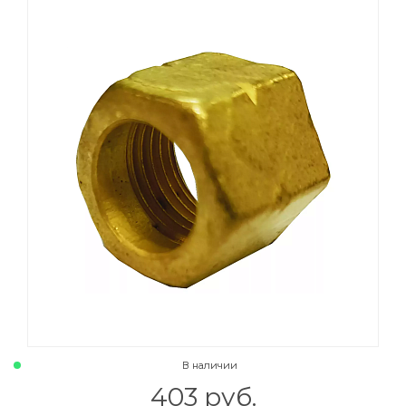
015 Резаки
Обслуживани
009 ЗИП и крепеж
Пропановые 
018 Электроды
Углекислотн
012 Маски и очки
Venta
020 Сварочные посты
015 Рукава
011 Круги
Товары маркетплейсов
В наличии
403 руб.