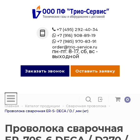
Назад
Назад
Назад
Назад
Каталог
Технические 
Газовые бал
Товары марк
+7 (495) 292-40-34

+7 (916) 908-89-19

Технические газы
Кислород
Азотные бал
Магазин на O
+7 (985) 970-83-91

order@trio-service.ru
пн-пт: 8-17, сб, вс -
Газовые баллоны
Пропан
Аргоновые б
выходной
016 Сварочная проволока
Азот
Ацетиленовы
Заказать звонок
Оставить заявку
013 Манометры
Аргон
Баллоны для
смеси
0
007 Зажимы
Ацетилен
Главная
Каталог продукции
Сварочная проволока
Гелиевые ба
Проволока сварочная ER-S- DECA / D / ,мм (кг)
017 СпецОдежда
Сварочная см
Защита балло
Проволока сварочная
014 Редуктора
Углекислота
Кислородные