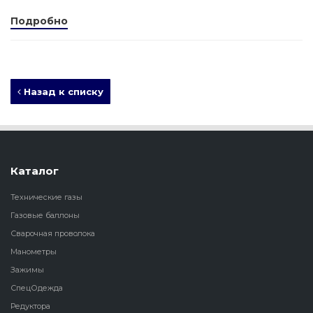
Подробно
Назад к списку
Каталог
Технические газы
Газовые баллоны
Сварочная проволока
Манометры
Зажимы
СпецОдежда
Редуктора