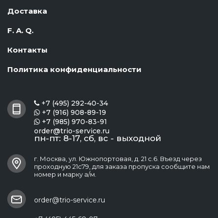
Доставка
F. A. Q.
Контакты
Политика конфиденциальности
+7 (495) 292-40-34

+7 (916) 908-89-19

+7 (985) 970-83-91

order@trio-service.ru
пн-пт: 8-17, сб, вс - выходной
г. Москва, ул. Южнопортовая, д. 21 с.6. Въезд через
проходную 21с79, для заказа пропуска сообщите нам
номер и марку а/м.
order@trio-service.ru