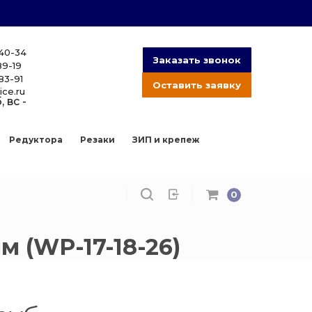
-40-34
Заказать звонок
89-19
83-91
Оставить заявку
ice.ru
, вс -
Редуктора
Резаки
ЗИП и крепеж
0
м (WP-17-18-26)