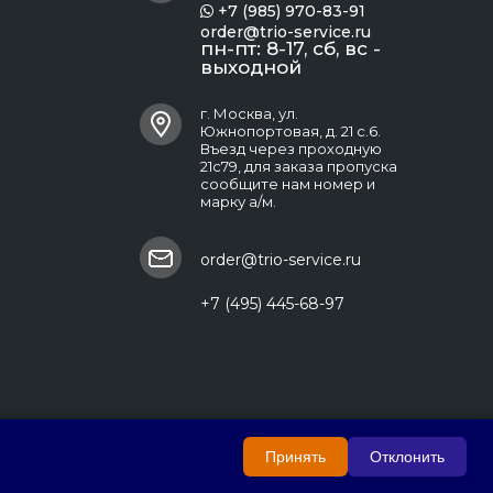
+7 (985) 970-83-91

order@trio-service.ru
пн-пт: 8-17, сб, вс -
выходной
г. Москва, ул.
Южнопортовая, д. 21 с.6.
Въезд через проходную
21с79, для заказа пропуска
сообщите нам номер и
марку а/м.
order@trio-service.ru
+7 (495) 445-68-97
Принять
Отклонить