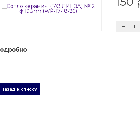
150 
е баллонов
баллоны
ые баллоны
одробно
Назад к списку