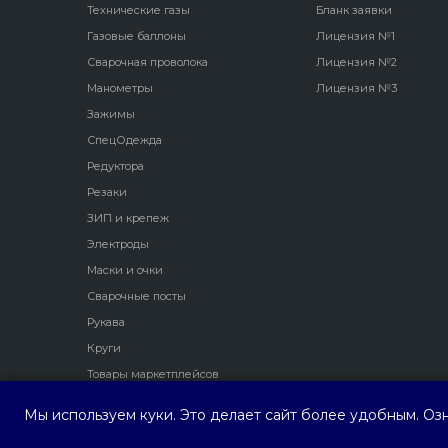
Технические газы
Бланк заявки
Газовые баллоны
Лицензия №1
Сварочная проволока
Лицензия №2
Манометры
Лицензия №3
Зажимы
СпецОдежда
Редуктора
Резаки
ЗИП и крепеж
Электроды
Маски и очки
Сварочные посты
Рукава
Круги
Товары маркетплейсов
Мы используем куки. Это делает сайт более удобным. Оз
ООО ПФ "Трио Сервис"