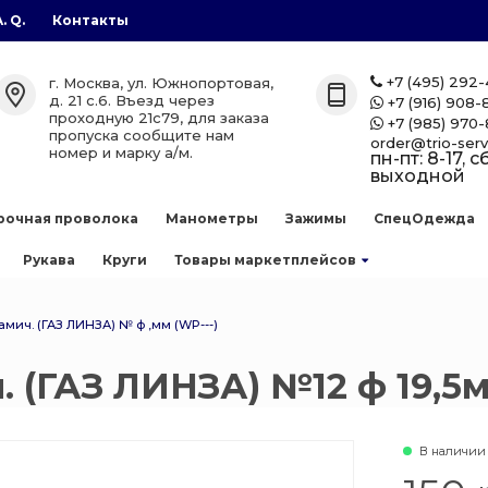
A. Q.
Контакты
газы
лоны
етплейсов
+7 (495) 292
г. Москва, ул. Южнопортовая,

д. 21 с.6. Въезд через
+7 (916) 908-

проходную 21с79, для заказа
+7 (985) 970-

лоны
zon
пропуска сообщите нам
order@trio-serv
номер и марку а/м.
пн-пт: 8-17, сб
выходной
аллоны
рочная проволока
Манометры
Зажимы
СпецОдежда
е баллоны
Рукава
Круги
Товары маркетплейсов
 сварочной
амич. (ГАЗ ЛИНЗА) № ф ,мм (WP---)
 (ГАЗ ЛИНЗА) №12 ф 19,5м
ллоны
есь
нов
В наличии
 баллоны