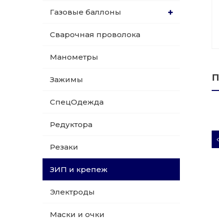
Газовые баллоны
015 Резаки
Обслуживани
Сварочная проволока
009 ЗИП и крепеж
Пропановые 
Манометры
018 Электроды
Углекислотн
П
Зажимы
012 Маски и очки
Venta
СпецОдежда
020 Сварочные посты
Редуктора
015 Рукава
Резаки
011 Круги
ЗИП и крепеж
Товары маркетплейсов
Электроды
Маски и очки