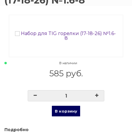
(17-18-26) №1.6-8
015 Резаки
Обслуживани
009 ЗИП и крепеж
Пропановые 
018 Электроды
Углекислотн
012 Маски и очки
Venta
В наличии
020 Сварочные посты
585 руб.
015 Рукава
011 Круги
Товары маркетплейсов
В корзину
Подробно