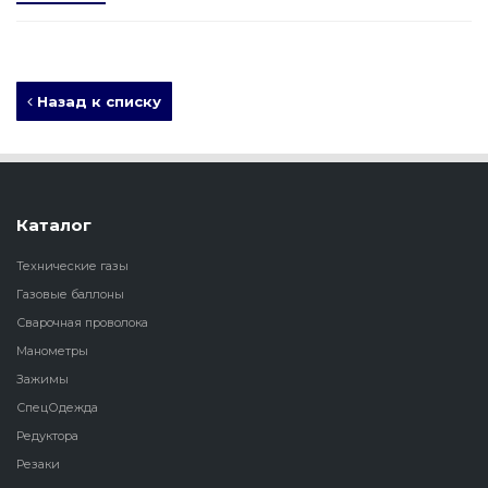
Назад к списку
Каталог
Технические газы
Газовые баллоны
Сварочная проволока
Манометры
Зажимы
СпецОдежда
Редуктора
Резаки