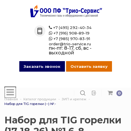
Назад
Назад
Назад
Назад
Каталог
Технические 
Газовые бал
Товары марк
+7 (495) 292-40-34

+7 (916) 908-89-19

Технические газы
Кислород
Азотные бал
Магазин на O
+7 (985) 970-83-91

order@trio-service.ru
пн-пт: 8-17, сб, вс -
Газовые баллоны
Пропан
Аргоновые б
выходной
016 Сварочная проволока
Азот
Ацетиленовы
Заказать звонок
Оставить заявку
013 Манометры
Аргон
Баллоны для
смеси
0
007 Зажимы
Ацетилен
Главная
Каталог продукции
ЗИП и крепеж
Гелиевые ба
Набор для TIG горелки (--) №.-
017 СпецОдежда
Сварочная см
Защита балло
Набор для TIG горелки
014 Редуктора
Углекислота
Кислородные